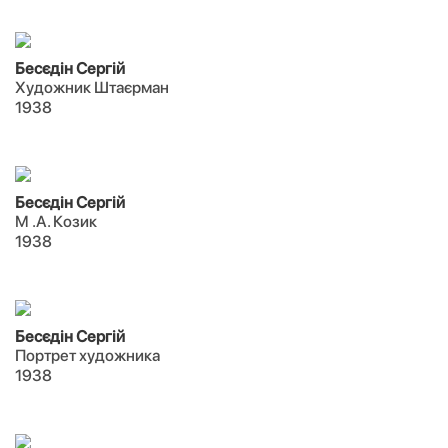
Бесєдін Сергій
Художник Штаєрман
1938
Бесєдін Сергій
М .А. Козик
1938
Бесєдін Сергій
Портрет художника
1938