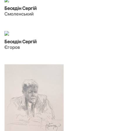
Бесєдін Сергій
Смоленський
Бесєдін Сергій
Єгоров