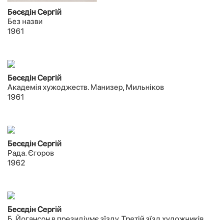
Бесєдін Сергій
Без назви
1961
Бесєдін Сергій
Академія хужоджеств. Манизер, Мильніков
1961
Бесєдін Сергій
Рада. Єгоров
1962
Бесєдін Сергій
Б. Йогансон в президіумє зїзду. Третій зїзд художників