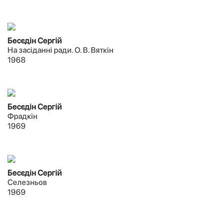
Бесєдін Сергій
На засіданні ради. О. В. Вяткін
1968
Бесєдін Сергій
Фрадкін
1969
Бесєдін Сергій
Селезньов
1969