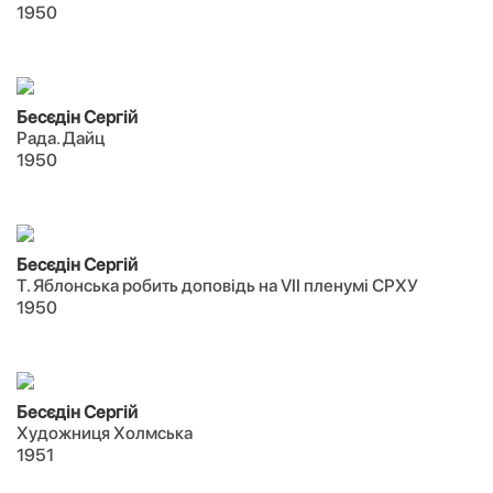
1950
Бесєдін Сергій
Рада. Дайц
1950
Бесєдін Сергій
Т. Яблонська робить доповідь на VII пленумі СРХУ
1950
Бесєдін Сергій
Художниця Холмська
1951