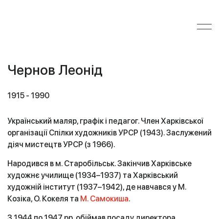
Чернов Леонід
1915 - 1990
Український маляр, графік і педагог. Член Харківської
організації Спілки художників УРСР (1943). Заслужений
діяч мистецтв УРСР (з 1966).
Народився в м. Старобільськ. Закінчив Харківське
художнє училище (1934–1937) та Харківський
художній інститут (1937–1942), де навчався у М.
Козіка, О. Кокеля та
М. Самокиша
.
З 1944 по 1947 рр. обіймав посаду директора