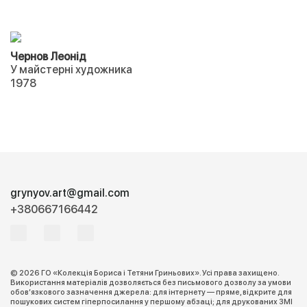
Чернов Леонід
У майстерні художника
1978
grynyov.art@gmail.com
+380667166442
© 2026 ГО «Колекція Бориса і Тетяни Гриньових». Усі права захищено.
Використання матеріалів дозволяється без письмового дозволу за умови
обов’язкового зазначення джерела: для інтернету — пряме, відкрите для
пошукових систем гіперпосилання у першому абзаці; для друкованих ЗМІ