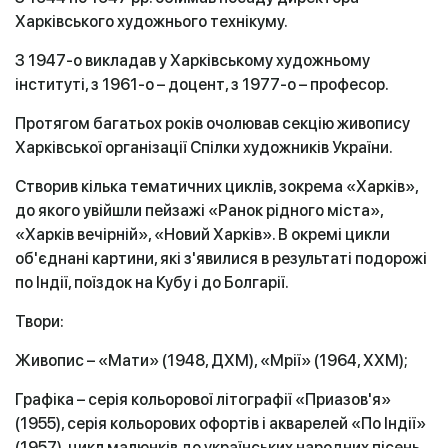
Харківського художнього технікуму.
З 1947-о викладав у Харківському художньому
інституті, з 1961-о – доцент, з 1977-о – професор.
Протягом багатьох років очолював секцію живопису
Харківської організації Спілки художників України.
Створив кілька тематичних циклів, зокрема «Харків»,
до якого увійшли пейзажі «Ранок рідного міста»,
«Харків вечірній», «Новий Харків». В окремі цикли
об'єднані картини, які з'явилися в результаті подорожі
по Індії, поїздок на Кубу і до Болгарії.
Твори:
Живопис – «Мати» (1948, ДХМ), «Мрії» (1964, ХХМ);
Графіка – серія кольорової літографії «Приазов'я»
(1955), серія кольорових офортів і акварелей «По Індії»
(1957), цикл малюнків до українських народних пісень