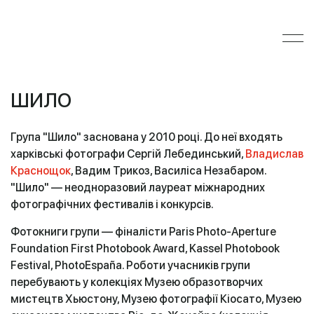
ШИЛО
Група "Шило" заснована у 2010 році. До неї входять
харківські фотографи Сергій Лебединський,
Владислав
Краснощок
, Вадим Трикоз, Василіса Незабаром.
"Шило" — неодноразовий лауреат міжнародних
фотографічних фестивалів і конкурсів.
Фотокниги групи — фіналісти Paris Photo-Aperture
Foundation First Photobook Award, Kassel Photobook
Festival, PhotoEspaña. Роботи учасників групи
перебувають у колекціях Музею образотворчих
мистецтв Хьюстону, Музею фотографії Кіосато, Музею