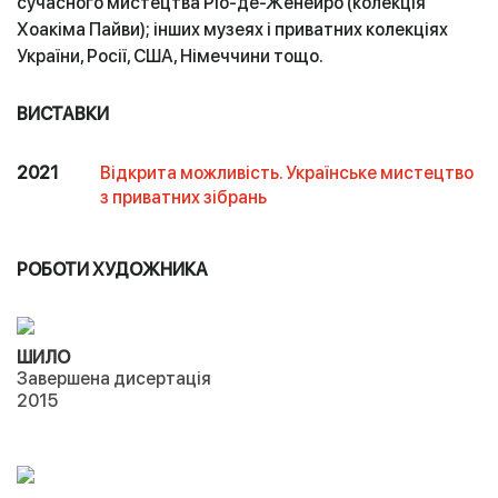
сучасного мистецтва Ріо-де-Женейро (колекція
Хоакіма Пайви); інших музеях і приватних колекціях
України, Росії, США, Німеччини тощо.
ВИСТАВКИ
2021
Відкрита можливість. Українське мистецтво
з приватних зібрань
РОБОТИ ХУДОЖНИКА
ШИЛО
Завершена дисертація
2015