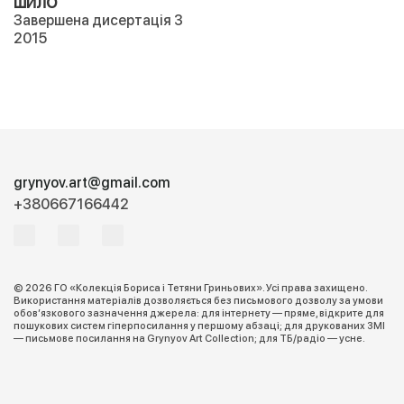
ШИЛО
Завершена дисертація 3
2015
grynyov.art@gmail.com
+380667166442
© 2026 ГО «Колекція Бориса і Тетяни Гриньових». Усі права захищено.
Використання матеріалів дозволяється без письмового дозволу за умови
обов’язкового зазначення джерела: для інтернету — пряме, відкрите для
пошукових систем гіперпосилання у першому абзаці; для друкованих ЗМІ
— письмове посилання на Grynyov Art Collection; для ТБ/радіо — усне.