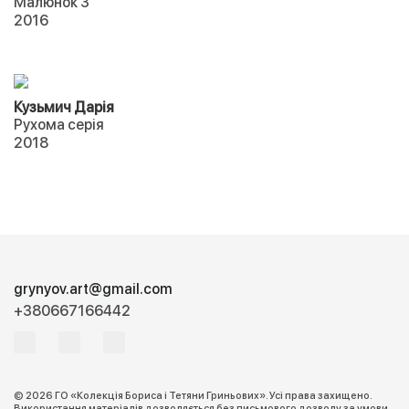
Малюнок 3
2016
Кузьмич Дарія
Рухома серія
2018
grynyov.art@gmail.com
+380667166442
© 2026 ГО «Колекція Бориса і Тетяни Гриньових». Усі права захищено.
Використання матеріалів дозволяється без письмового дозволу за умови