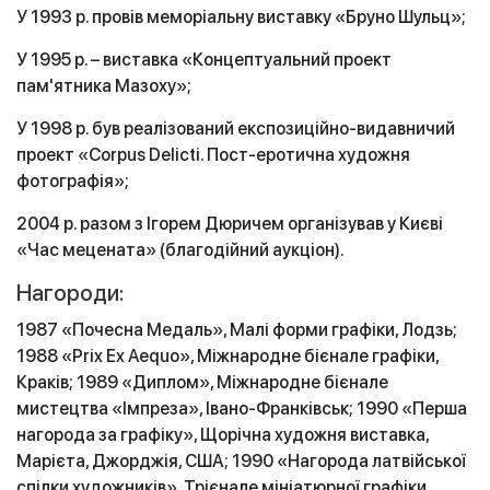
У 1993 р. провів меморіальну виставку «Бруно Шульц»;
У 1995 р. – виставка «Концептуальний проект
пам'ятника Мазоху»;
У 1998 р. був реалізований експозиційно-видавничий
проект «Corpus Delicti. Пост-еротична художня
фотографія»;
2004 р. разом з Ігорем Дюричем організував у Києві
«Час мецената» (благодійний аукціон).
Нагороди:
1987 «Почесна Медаль», Малі форми графіки, Лодзь;
1988 «Prix Ex Aequo», Міжнародне бієнале графіки,
Краків; 1989 «Диплом», Міжнародне бієнале
мистецтва «Імпреза», Івано-Франківськ; 1990 «Перша
нагорода за графіку», Щорічна художня виставка,
Марієта, Джорджія, США; 1990 «Нагорода латвійської
спілки художників», Трієнале мініатюрної графіки,