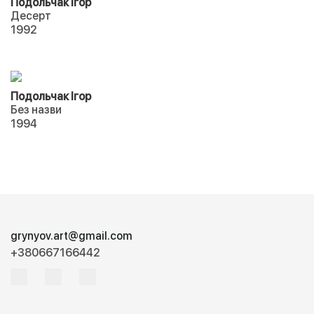
Подольчак Ігор
Десерт
1992
Подольчак Ігор
Без назви
1994
grynyov.art@gmail.com
+380667166442