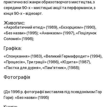
практично всі жанри образотворчого мистецтва, з
середини 90-х – мистецькі акції та перформанси, з
кінця 90-х – відеоарт.
Живопис:
«Акробатичний етюд» (1989), «Екзорцизм» (1990),
«Без назви» (1995); «Ананказм» (1997), «Поцілунок
Соломеї» (1998);
Графіка:
«Спонукання» (1983), «Великий Гермафродит» (1994),
«Процесія», Три грації» (1986), «Юдита» (1987),
«Пастка для дурня», «Пам'ятник», (1988);
Фотографія
(До 1996 р. фотографії виставляв під псевдонімом Гор
Гори): «Без назви» (1995)