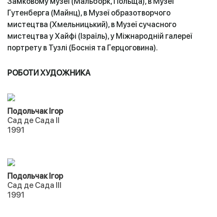
Замковому музеї (Мальборк, Польща), в Музеї
Гутенберга (Майнц), в Музеї образотворчого
мистецтва (Хмельницький), в Музеї сучасного
мистецтва у Хайфі (Ізраїль), у Міжнародній галереї
портрету в Тузлі (Боснія та Герцоговина).
РОБОТИ ХУДОЖНИКА
Подольчак Ігор
Сад де Сада II
1991
Подольчак Ігор
Сад де Сада III
1991