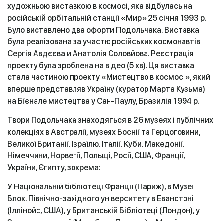
художньою виставкою в космосі, яка відбулась на
російській орбітальній станції «Мир» 25 січня 1993 р.
Було виставлено два офорти Подольчака. Виставка
була реалізована за участю російських космонавтів
Сергія Авдєєва и Анатолія Соловйова. Реєстрація
проекту була зроблена на відео (5 хв). Ця виставка
стала частиною проекту «Мистецтво в космосі», який
вперше представляв Україну (куратор Марта Кузьма)
на Бїєнале мистецтва у Сан-Паулу, Бразилія 1994 р.
Твори Подольчака знаходяться в 26 музеях і публічних
колекціях в Австралії, музеях Боснії та Герцоговини,
Великої Британії, Ізраїлю, Італії, Куби, Македонії,
Німеччини, Норвегії, Польщі, Росії, США, Франції,
України, Єгипту, зокрема:
У Національній бібліотеці Франції (Париж), в Музеї
Блок. Північно-західного університету в Еванстоні
(Іллінойс, США), у Британській Бібліотеці (Лондон), у