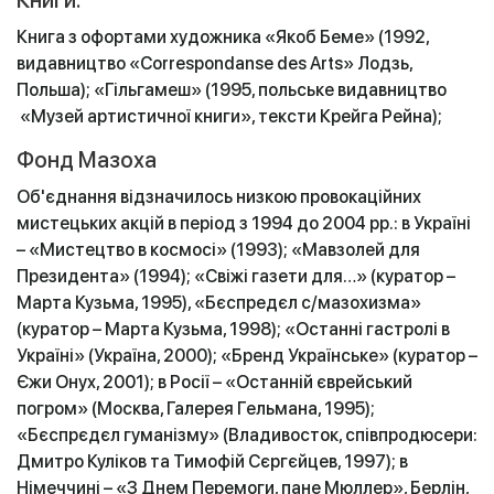
Книги:
Книга з офортами художника «Якоб Беме» (1992,
видавництво «Correspondanse des Arts» Лодзь,
Польша); «Гільгамеш» (1995, польське видавництво
«Музей артистичної книги», тексти Крейга Рейна);
Фонд Мазоха
Об'єднання відзначилось низкою провокаційних
мистецьких акцій в період з 1994 до 2004 рр.: в Україні
– «Мистецтво в космосі» (1993); «Мавзолей для
Президента» (1994); «Свіжі газети для…» (куратор –
Марта Кузьма, 1995), «Бєспредєл с/мазохизма»
(куратор – Марта Кузьма, 1998); «Останні гастролі в
Україні» (Україна, 2000); «Бренд Українське» (куратор –
Єжи Онух, 2001); в Росії – «Останній єврейський
погром» (Москва, Галерея Гельмана, 1995);
«Бєспрєдєл гуманізму» (Владивосток, співпродюсери:
Дмитро Куліков та Тимофій Сєргєйцев, 1997); в
Німеччині – «З Днем Перемоги, пане Мюллер», Берлін,