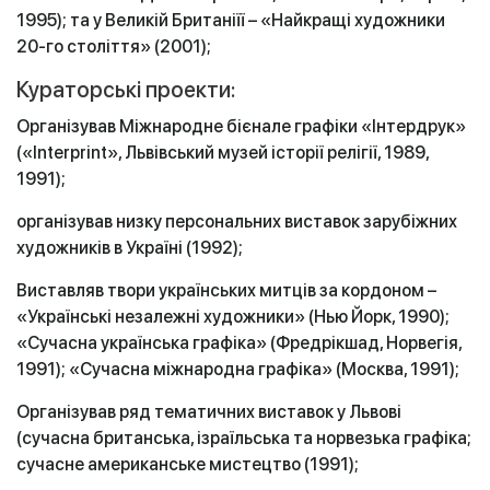
1995); та у Великій Британіїї – «Найкращі художники
20-го століття» (2001);
Кураторські проекти:
Організував Міжнародне бієнале графіки «Інтердрук»
(«Interprint», Львівський музей історії релігії, 1989,
1991);
організував низку персональних виставок зарубіжних
художників в Україні (1992);
Виставляв твори українських митців за кордоном –
«Українські незалежні художники» (Нью Йорк, 1990);
«Сучасна українська графіка» (Фредрікшад, Норвегія,
1991); «Сучасна міжнародна графіка» (Москва, 1991);
Організував ряд тематичних виставок у Львові
(сучасна британська, ізраїльська та норвезька графіка;
сучасне американське мистецтво (1991);