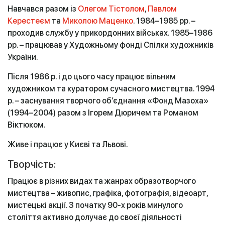
Навчався разом із
Олегом Тістолом
,
Павлом
Керестеєм
та
Миколою Маценко
. 1984–1985 рр. –
проходив службу у прикордонних військах. 1985–1986
рр. – працював у Художньому фонді Спілки художників
України.
Після 1986 р. і до цього часу працює вільним
художником та куратором сучасного мистецтва. 1994
р. – заснування творчого об’єднання «Фонд Мазоха»
(1994–2004) разом з Ігорем Дюричем та Романом
Віктюком.
Живе і працює у Києві та Львові.
Творчість:
Працює в різних видах та жанрах образотворчого
мистецтва – живопис, графіка, фотографія, відеоарт,
мистецькі акції. З початку 90-х років минулого
століття активно долучає до своєї діяльності