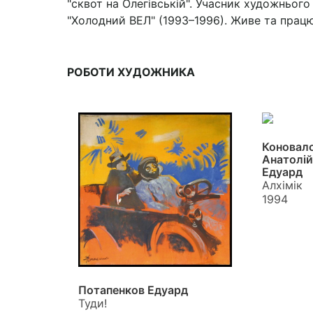
"сквот на Олегівській". Учасник художнього
"Холодний ВЕЛ" (1993–1996). Живе та прац
РОБОТИ ХУДОЖНИКА
Коновало
Анатолій
Едуард
Алхімік
1994
Потапенков Едуард
Туди!