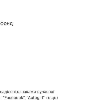
 фонд
наділені ознаками сучасної
 "Facebook", "Autogirl" тощо)