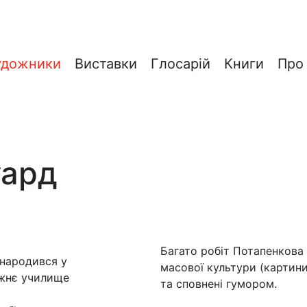
удожники
Виставки
Глосарій
Книги
Про
уард
Багато робіт Потапенкова 
 народився у
масової культури (картини
ожнє училище
та сповнені гумором.