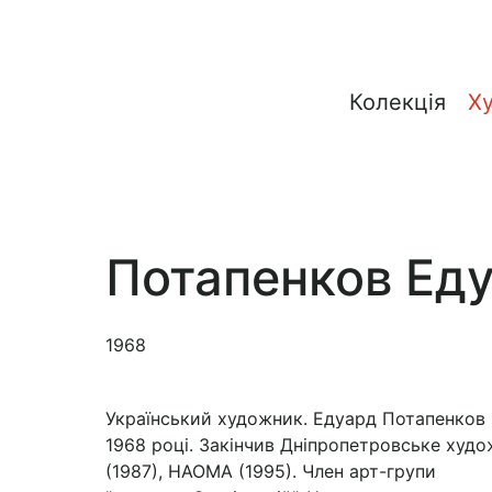
Колекція
Х
Потапенков Ед
1968
Український художник. Едуард Потапенков
1968 році. Закінчив Дніпропетровське худ
(1987), НАОМА (1995). Член арт-групи