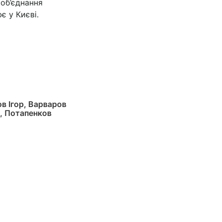
 об’єднання
ює у Києві.
в Ігор, Варваров
, Потапенков