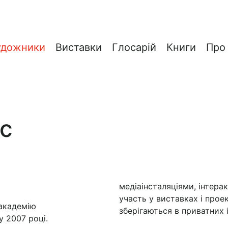
удожники
Виставки
Глосарій
Книги
Про
с
медіаінсталяціями, інтер
участь у виставках і прое
 академію
зберігаються в приватних 
 2007 році.