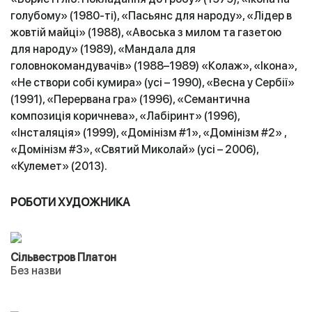
голубому» (1980-ті), «Пасьянс для народу», «Лідер в
жовтій майці» (1988), «Авоська з милом та газетою
для народу» (1989), «Мандала для
головнокомандувачів» (1988–1989) «Колаж», «Ікона»,
«Не створи собі кумира» (усі – 1990), «Весна у Сербії»
(1991), «Перервана гра» (1996), «Семантична
композиція коричнева», «Лабіринт» (1996),
«Інсталяція» (1999), «Домінізм #1», «Домінізм #2» ,
«Домінізм #3», «Святий Миколай» (усі – 2006),
«Кулемет» (2013).
РОБОТИ ХУДОЖНИКА
Сільвестров Платон
Без назви