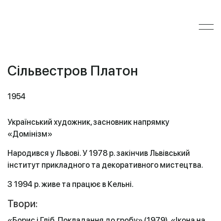
Сільвестров Платон
1954
Український художник, засновник напрямку
«Домінізм»
Народився у Львові. У 1978 р. закінчив Львівський
інститут прикладного та декоративного мистецтва.
З 1994 р. живе та працює в Кельні.
Твори:
«Борис і Гліб. Покладання до гробу» (1979), «Ікона на