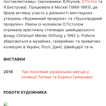
постеклектизму» (засновники: В.Рєунов,
О.Тістол
та
Я.Бистрова). Працювала в Москві (1989-1993), де
брала активну участь у діяльності мистецьких
утворень «Фурманний провулок» та «Трьохпрудний
провулок». Разом із чоловіком О.Тістолом
отримала престижну стипендію швейцарського
фонду Christoph Merian Stiftung у 1992 р. Роботи
зберігаються в музейних, галерейних та приватних
колекціях в Україні, Росії, Данії, Швейцарії та ін.
ВИСТАВКИ
2016
Три покоління українських митців у
колекції Тетяни та Бориса Гриньових
РОБОТИ ХУДОЖНИКА