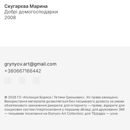
Скугарєва Марина
Добрі домогосподарки
2008
grynyov.art@gmail.com
+380667166442
© 2026 ГО «Колекція Бориса і Тетяни Гриньових». Усі права захищено.
Використання матеріалів дозволяється без письмового дозволу за умови
обов’язкового зазначення джерела: для інтернету — пряме, відкрите для
пошукових систем гіперпосилання у першому абзаці; для друкованих ЗМІ
— письмове посилання на Grynyov Art Collection; для ТБ/радіо — усне.