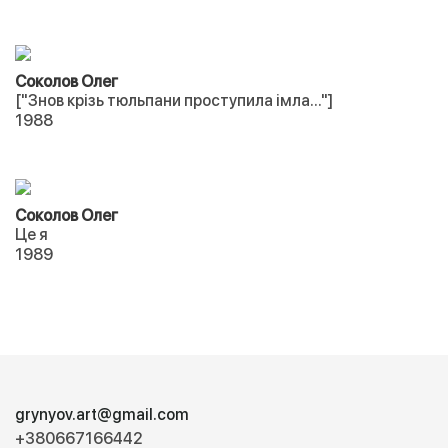
Соколов Олег
["Знов крізь тюльпани проступила імла..."]
1988
Соколов Олег
Це я
1989
grynyov.art@gmail.com
+380667166442