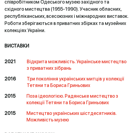
співробітником Одеського музею західного та
східного мистецтва (1955-1990). Учасник обласних,
республіканських, всесоюзних і міжнародних виставок.
Роботи зберігаються в приватних збірках та музейних
колекціях України.
ВИСТАВКИ
2021
Відкрита можливість. Українське мистецтво
з приватних зібрань
2016
Три покоління українських митців у колекції
Тетяни та Бориса Гриньових
2015
Поза ідеологією. Радянське мистецтво з
колекції Тетяни та Бориса Гриньових
2015
Мистецтво українських шістдесятників.
Можливість музею