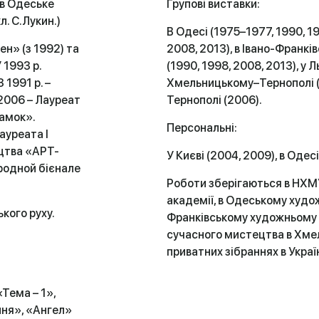
ив Одеське
Групові виставки:
. С.Лукин.)
В Одесі (1975–1977, 1990, 1
ен» (з 1992) та
2008, 2013), в Івано-Франківс
 1993 р.
(1990, 1998, 2008, 2013), у 
 1991 р. –
Хмельницькому–Тернополі (19
2006 – Лауреат
Тернополі (2006).
амок».
Персональні:
лауреата I
цтва «АРТ-
У Києві (2004, 2009), в Одес
ародной бієнале
Роботи зберігаються в НХМУ
академії, в Одеському худож
кого руху.
Франківському художньому м
сучасного мистецтва в Хме
приватних зібраннях в Україн
«Тема – 1»,
ння», «Ангел»