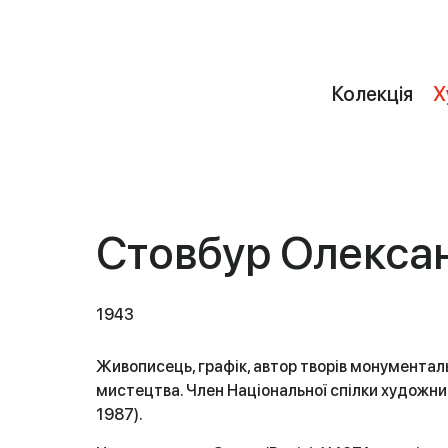
Колекція
Х
Стовбур Олекса
1943
Живописець, графік, автор творів монументал
мистецтва. Член Національної спілки художник
1987).