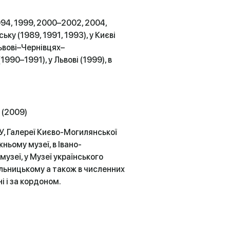
994, 1999, 2000–2002, 2004,
ьку (1989, 1991, 1993), у Києві
Львові–Чернівцях–
90–1991), у Львові (1999), в
і (2009)
, Галереї Києво-Могилянської
ньому музеї, в Івано-
узеї, у Музеї українського
льницькому а також в численних
і і за кордоном.