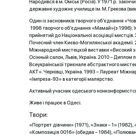
Народився в м. Омськ (Росія). У 1971 р. закінч
державне художнє училище ім. М. Грекова (викл
Один із засновників творчого об’єднання «Чов
1998 творчого об’єднання «Мамай»(з 1998). У
прийнятий до Національної асоціації мистців. З
Почесний член Києво-Могилянської академії. 
Міжнародной мистецкой виставки «Високий з
Осінньій салон, Львів, Україна. 2010 – Диплом 
Всеукраїнської триєнале абстрактного мисте
АКТ». Чернівці, Україна. 1993 – Лауреат Міжн
«Імпреза-93» в категорії малярство.
Активный учасник одеського нонконформістсь
Живе і працює в Одесі.
Твори:
«Портрет дівчини» (1971), «Знаки – 1» (1982), 
«Композиція 0016» (обидва – 1984), «Полюва