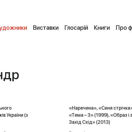
удожники
Виставки
Глосарій
Книги
Про 
ндр
ьного
«Наречена», «Синя стрічка» (
ів України (з
«Тема – 3» (1999), «Образ і 
Захід Схід» (2013)