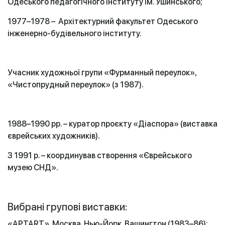
Одеського педагогічного інституту ім. Ушинського;
1977–1978
–
Архітектурний факультет Одеського
інженерно-будівельного інституту.
Учасник художньої групи «Фурманный переулок»,
«Чистопрудный переулок» (з 1987).
1988–1990 рр. – куратор проєкту «Діаспора» (виставка
єврейських художників).
З 1991 р. – координував створення «Єврейського
музею СНД».
Вибрані групові виставки:
«АPТАRТ», Москва, Нью-Йорк, Вашингтон (1983–86);