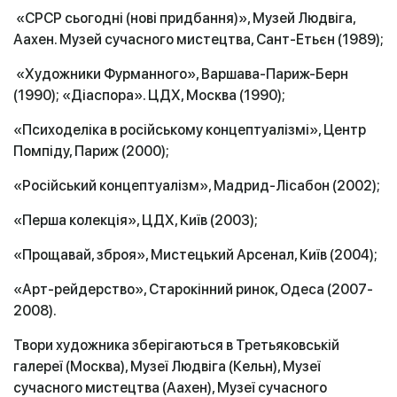
«СРСР сьогодні (нові придбання)», Музей Людвіга,
Аахен. Музей сучасного мистецтва, Сант-Етьєн (1989);
«Художники Фурманного», Варшава-Париж-Берн
(1990); «Діаспора». ЦДХ, Москва (1990);
«Психоделіка в російському концептуалізмі», Центр
Помпіду, Париж (2000);
«Російський концептуалізм», Мадрид-Лісабон (2002);
«Перша колекція», ЦДХ, Київ (2003);
«Прощавай, зброя», Мистецький Арсенал, Київ (2004);
«Арт-рейдерство», Старокінний ринок, Одеса (2007-
2008).
Твори художника зберігаються в Третьяковській
галереї (Москва), Музеї Людвіга (Кельн), Музеї
сучасного мистецтва (Аахен), Музеї сучасного