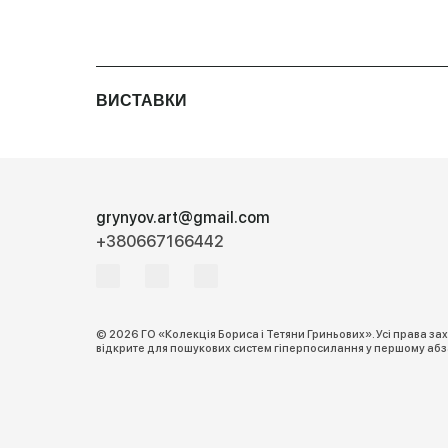
ВИСТАВКИ
grynyov.art@gmail.com
+380667166442
© 2026 ГО «Колекція Бориса і Тетяни Гриньових». Усі права з
відкрите для пошукових систем гіперпосилання у першому абза