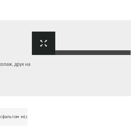
олаж, друк на
сфальтом міста, люди шукають притулку від повітряних три