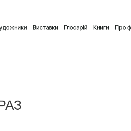
удожники
Виставки
Глосарій
Книги
Про 
РАЗ