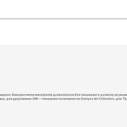
ахищено. Використання матеріалів дозволяється без письмового дозволу за умов
ці; для друкованих ЗМІ — письмове посилання на Grynyov Art Collection; для ТБ