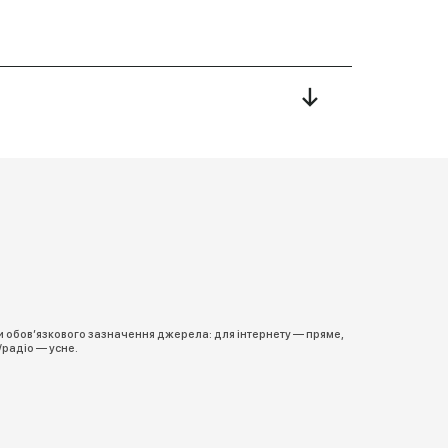
←
и обов’язкового зазначення джерела: для інтернету — пряме,
/радіо — усне.