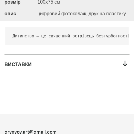
розмір
100х75 см
опис
цифровий фотоколаж, друк на пластику
Дитинство – це священний острівець безтурботності.
←
ВИСТАВКИ
grynyov.art@gmail.com