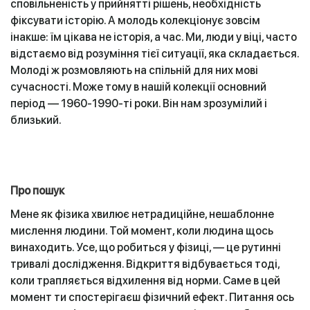
сповільненість у прийнятті рішень, необхідність
фіксувати історію. А молодь колекціонує зовсім
інакше: їм цікава не історія, а час. Ми, люди у віці, часто
відстаємо від розуміння тієї ситуації, яка складається.
Молоді ж розмовляють на спільній для них мові
сучасності. Може тому в нашій колекції основний
період — 1960-1990-ті роки. Він нам зрозумілий і
близький.
Про пошук
Мене як фізика хвилює нетрадиційне, нешаблонне
мислення людини. Той момент, коли людина щось
винаходить. Усе, що робиться у фізиці, — це рутинні
тривалі дослідження. Відкриття відбувається тоді,
коли трапляється відхилення від норми. Саме в цей
момент ти спостерігаєш фізичний ефект. Питання ось