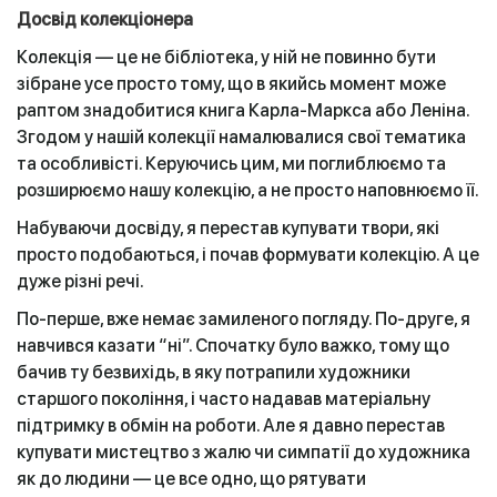
Досвід колекціонера
Колекція — це не бібліотека, у ній не повинно бути
зібране усе просто тому, що в якийсь момент може
раптом знадобитися книга Карла-Маркса або Леніна.
Згодом у нашій колекції намалювалися свої тематика
та особливісті. Керуючись цим, ми поглиблюємо та
розширюємо нашу колекцію, а не просто наповнюємо її.
Набуваючи досвіду, я перестав купувати твори, які
просто подобаються, і почав формувати колекцію. А це
дуже різні речі.
По-перше, вже немає замиленого погляду. По-друге, я
навчився казати “ні”. Спочатку було важко, тому що
бачив ту безвихідь, в яку потрапили художники
старшого покоління, і часто надавав матеріальну
підтримку в обмін на роботи. Але я давно перестав
купувати мистецтво з жалю чи симпатії до художника
як до людини — це все одно, що рятувати