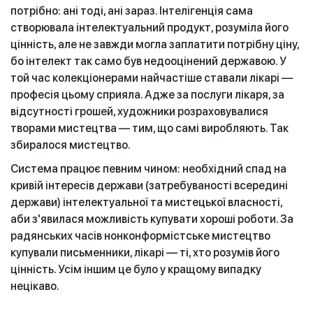
потрібно: ані тоді, ані зараз. Інтелігенція сама
створювала інтелектуальний продукт, розуміла його
цінність, але не завжди могла заплатити потрібну ціну,
бо інтелект так само був недооцінений державою. У
той час колекціонерами найчастіше ставали лікарі —
професія цьому сприяла. Адже за послуги лікаря, за
відсутності грошей, художники розраховувалися
творами мистецтва — тим, що самі виробляють. Так
збиралося мистецтво.
Система працює певним чином: необхідний спад на
кривій інтересів держави (затребуваності всередині
держави) інтелектуальної та мистецької власності,
аби з'явилася можливість купувати хороші роботи. За
радянських часів нонконформістське мистецтво
купували письменники, лікарі — ті, хто розумів його
цінність. Усім іншим це було у кращому випадку
нецікаво.