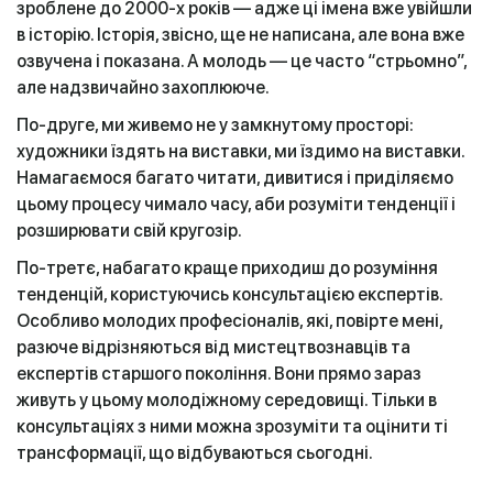
зроблене до 2000-х років — адже ці імена вже увійшли
в історію. Історія, звісно, ще не написана, але вона вже
озвучена і показана. А молодь — це часто “стрьомно”,
але надзвичайно захоплююче.
По-друге, ми живемо не у замкнутому просторі:
художники їздять на виставки, ми їздимо на виставки.
Намагаємося багато читати, дивитися і приділяємо
цьому процесу чимало часу, аби розуміти тенденції і
розширювати свій кругозір.
По-третє, набагато краще приходиш до розуміння
тенденцій, користуючись консультацією експертів.
Особливо молодих професіоналів, які, повірте мені,
разюче відрізняються від мистецтвознавців та
експертів старшого покоління. Вони прямо зараз
живуть у цьому молодіжному середовищі. Тільки в
консультаціях з ними можна зрозуміти та оцінити ті
трансформації, що відбуваються сьогодні.