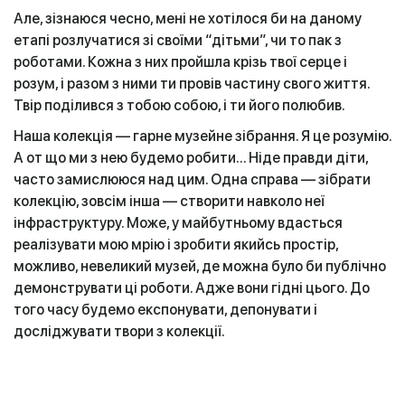
Але, зізнаюся чесно, мені не хотілося би на даному
етапі розлучатися зі своїми “дітьми”, чи то пак з
роботами. Кожна з них пройшла крізь твої серце і
розум, і разом з ними ти провів частину свого життя.
Твір поділився з тобою собою, і ти його полюбив.
Наша колекція — гарне музейне зібрання. Я це розумію.
А от що ми з нею будемо робити... Ніде правди діти,
часто замислююся над цим. Одна справа — зібрати
колекцію, зовсім інша — створити навколо неї
інфраструктуру. Може, у майбутньому вдасться
реалізувати мою мрію і зробити якийсь простір,
можливо, невеликий музей, де можна було би публічно
демонструвати ці роботи. Адже вони гідні цього. До
того часу будемо експонувати, депонувати і
досліджувати твори з колекції.