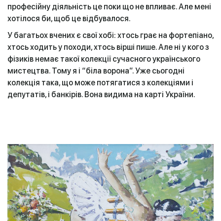
професійну діяльність це поки що не впливає. Але мені
хотілося би, щоб це відбувалося.
У багатьох вчених є свої хобі: хтось грає на фортепіано,
хтось ходить у походи, хтось вірші пише. Але ні у кого з
фізиків немає такої колекції сучасного українського
мистецтва. Тому я і “біла ворона”. Уже сьогодні
колекція така, що може потягатися з колекціями і
депутатів, і банкірів. Вона видима на карті України.