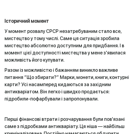
Історичний момент
У момент розвалу СРСР незатребуваним стало все,
мистецтво у тому числі. Саме ця ситуація зробила
мистецтво абсолютно доступним для придбання. І в
момент цієї доступності мистецтва у мене з'явилася
можливість його купувати.
Разом із можливістю і бажанням виникло важливе
питання “Що збирати?” Марки, монети, книги, контурні
карти? Усі насамперед кидаються за західним
антикваріатом. Він легко і швидко продається:
підробили-пофарбували і запропонували.
Перші фінансові втрати і розчарування були пов'язані
саме з підробками антикваріату. Ця ніша — найбільш
криміналізована. Постійно намагаються обдурити,