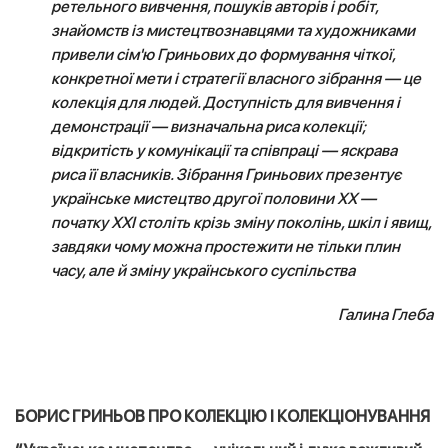
ретельного вивчення, пошуків авторів і робіт,
знайомств із мистецтвознавцями та художниками
привели сім'ю Гриньових до формування чіткої,
конкретної мети і стратегії власного зібрання — це
колекція для людей. Доступність для вивчення і
демонстрації — визначальна риса колекції;
відкритість у комунікації та співпраці — яскрава
риса її власників. Зібрання Гриньових презентує
українське мистецтво другої половини XX —
початку XXI століть крізь зміну поколінь, шкіл і явищ,
завдяки чому можна простежити не тільки плин
часу, але й зміну українського суспільства
Галина Глеба
БОРИС ГРИНЬОВ ПРО КОЛЕКЦІЮ І КОЛЕКЦІОНУВАННЯ