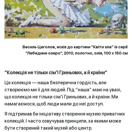
Василь Цаголов, ескіз до картини “Квіти зла” із серії
“Лебедине озеро”, 2010, полотно, олія, 100 х 150 см
“Колекція не тільки сім'ї Гриньових, а й країни”
Ця колекція — наша безперечна гордість, але
створюємо ми її для людей. Під “наша” маю на увазі,
що колекція не тільки сім'ї Гриньових, а й країни. Ми
намагаємося, щоб люди мали до неї доступ.
Я підтримав би ініціативу створення музею приватних
колекцій. І часто озвучував принципи, за якими може
бути створений такий музей або центр.