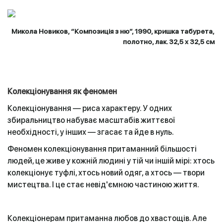
Микола Новиков, “Композиція з ню”, 1990, кришка табурета,
полотно, лак. 32,5 х 32,5 см
Колекціонування як феномен
Колекціонування — риса характеру. У одних
збиральництво набуває масштабів життєвої
необхідності, у інших — згасає та йде в нуль.
Феномен колекціонування притаманний більшості
людей, це живе у кожній людині у тій чи іншій мірі: хтось
колекціонує туфлі, хтось новий одяг, а хтось — твори
мистецтва. І це стає невід'ємною частиною життя.
Колекціонерам притаманна любов до хвастощів. Але