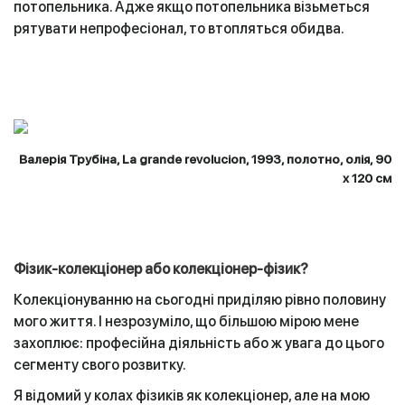
потопельника. Адже якщо потопельника візьметься
рятувати непрофесіонал, то втопляться обидва.
Валерія Трубіна, La grande revolucion, 1993, полотно, олія, 90
х 120 см
Фізик-колекціонер або колекціонер-фізик?
Колекціонуванню на сьогодні приділяю рівно половину
мого життя. І незрозуміло, що більшою мірою мене
захоплює: професійна діяльність або ж увага до цього
сегменту свого розвитку.
Я відомий у колах фізиків як колекціонер, але на мою