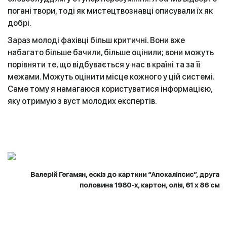
погані твори, тоді як мистецтвознавці описували їх як
добрі.
Зараз молоді фахівці більш критичні. Вони вже
набагато більше бачили, більше оцінили; вони можуть
порівняти те, що відбувається у нас в країні та за її
межами. Можуть оцінити місце кожного у цій системі.
Саме тому я намагаюся користуватися інформацією,
яку отримую з вуст молодих експертів.
Валерій Гегамян, ескіз до картини “Апокаліпсис”, друга
половина 1980-х, картон, олія, 61 х 86 см