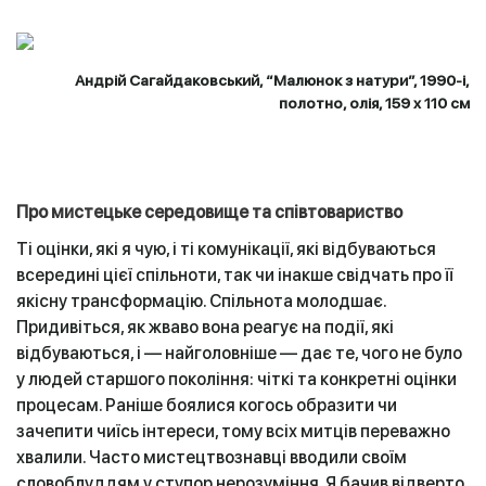
Андрій Сагайдаковський, “Малюнок з натури”, 1990-і,
полотно, олія, 159 х 110 см
Про мистецьке середовище та співтовариство
Ті оцінки, які я чую, і ті комунікації, які відбуваються
всередині цієї спільноти, так чи інакше свідчать про її
якісну трансформацію. Спільнота молодшає.
Придивіться, як жваво вона реагує на події, які
відбуваються, і — найголовніше — дає те, чого не було
у людей старшого покоління: чіткі та конкретні оцінки
процесам. Раніше боялися когось образити чи
зачепити чиїсь інтереси, тому всіх митців переважно
хвалили. Часто мистецтвознавці вводили своїм
словоблуддям у ступор нерозуміння. Я бачив відверто