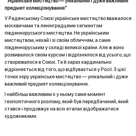
“Українське мистецтво — унікальний і дуже важливий
предмет колекціонування”
У Радянському Союзі українське мистецтво вважалося
москвичами та ленінградцями сегментом
південноруського мистецтва. Не українським
мистецтвом, нехай і зі своїм обличчям, а саме
південноруським у складі великої країни. Але ж воно
розвивалося своїм курсом і відрізнялося від усього, що
створювалося в Союзі. Та й зараз кардинально
відрізняється від того, що відбувається у Росії. З цієї
точки зору українське мистецтво — унікальний і дуже
важливий предмет колекціонування.
І найбільш важливим є у ньому саме момент
геополітичного розлому, який був передбачений, який
стався і продовжує на всіх етапах відображатися
художниками.