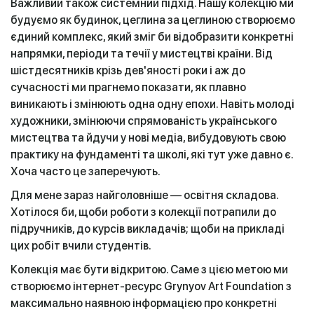
Важливий також системний підхід. Нашу колекцію ми
будуємо як будинок, цеглина за цеглиною створюємо
єдиний комплекс, який зміг би відобразити конкретні
напрямки, періоди та течії у мистецтві країни. Від
шістдесятників крізь дев'яності роки і аж до
сучасності ми прагнемо показати, як плавно
виникають і змінюють одна одну епохи. Навіть молоді
художники, змінюючи спрямованість українського
мистецтва та йдучи у нові медіа, вибудовують свою
практику на фундаменті та школі, які тут уже давно є.
Хоча часто це заперечують.
Для мене зараз найголовніше — освітня складова.
Хотілося би, щоби роботи з колекції потрапили до
підручників, до курсів викладачів; щоби на прикладі
цих робіт вчили студентів.
Колекція має бути відкритою. Саме з цією метою ми
створюємо інтернет-ресурс Grynyov Art Foundation з
максимально наявною інформацією про конкретні