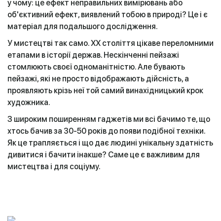
у чому: це ефект неправильних вимірювань або
об'єктивний ефект, виявлений тобою в природі? Це і є
матеріал для подальшого дослідження.
У мистецтві так само. XX століття цікаве переломними
етапами в історії держав. Нескінченні пейзажі
стомлюють своєї одноманітністю. Але бувають
пейзажі, які не просто відображають дійсність, а
проявляють крізь неї той самий винахідницький крок
художника.
З широким поширенням гаджетів ми всі бачимо те, що
хтось бачив за 30-50 років до появи подібної техніки.
Як це трапляється і що дає людині унікальну здатність
дивитися і бачити інакше? Саме це є важливим для
мистецтва і для соціуму.