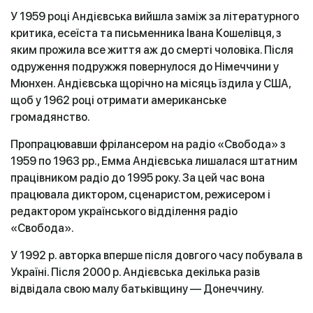
У 1959 році Андієвська вийшла заміж за літературного
критика, есеїста та письменника Івана Кошелівця, з
яким прожила все життя аж до смерті чоловіка. Після
одруження подружжя повернулося до Німеччини у
Мюнхен. Андієвська щорічно на місяць їздила у США,
щоб у 1962 році отримати американське
громадянство.
Пропрацювавши фрілансером на радіо «Свобода» з
1959 по 1963 рр., Емма Андієвська лишалася штатним
працівником радіо до 1995 року. За цей час вона
працювала диктором, сценаристом, режисером і
редактором українського відділення радіо
«Свобода».
У 1992 р. авторка вперше після довгого часу побувала в
Україні. Після 2000 р. Андієвська декілька разів
відвідала свою малу батьківщину — Донеччину.