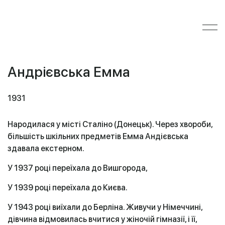
Андрієвська Емма
1931
Народилася у місті Сталіно (Донецьк). Через хвороби,
більшість шкільних предметів Емма Андієвська
здавала екстерном.
У 1937 році переїхала до Вишгорода,
У 1939 році переїхала до Києва.
У 1943 році виїхали до Берліна. Живучи у Німеччині,
дівчина відмовилась вчитися у жіночій гімназії, і її,