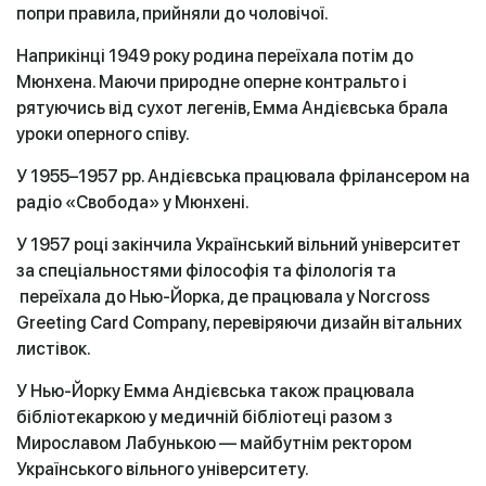
попри правила, прийняли до чоловічої.
Наприкінці 1949 року родина переїхала потім до
Мюнхена. Маючи природне оперне контральто і
рятуючись від сухот легенів, Емма Андієвська брала
уроки оперного співу.
У 1955–1957 рр. Андієвська працювала фрілансером на
радіо «Свобода» у Мюнхені.
У 1957 році закінчила Український вільний університет
за спеціальностями філософія та філологія та
переїхала до Нью-Йорка, де працювала у Norcross
Greeting Card Company, перевіряючи дизайн вітальних
листівок.
У Нью-Йорку Емма Андієвська також працювала
бібліотекаркою у медичній бібліотеці разом з
Мирославом Лабунькою — майбутнім ректором
Українського вільного університету.