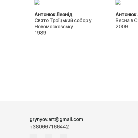
Антонюк Леонід
Антонюк 
Свято Троїцький собор у
Весна в 
Новомосковську
2009
1989
grynyov.art@gmail.com
+380667166442