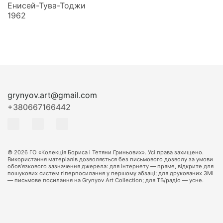
Енисей-Тува-Тоджи
1962
grynyov.art@gmail.com
+380667166442
© 2026 ГО «Колекція Бориса і Тетяни Гриньових». Усі права захищено.
Використання матеріалів дозволяється без письмового дозволу за умови
обов’язкового зазначення джерела: для інтернету — пряме, відкрите для
пошукових систем гіперпосилання у першому абзаці; для друкованих ЗМІ
— письмове посилання на Grynyov Art Collection; для ТБ/радіо — усне.