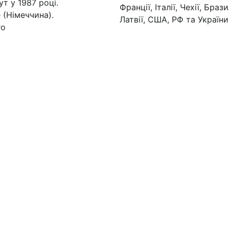
т у 1987 році.
Франції, Італії, Чехії, Браз
 (Німеччина).
Латвії, США, РФ та України
го