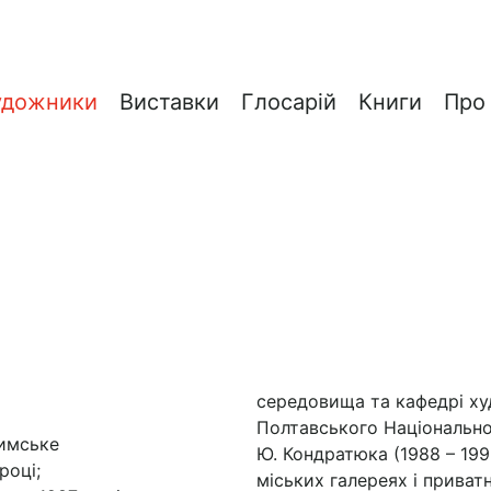
удожники
Виставки
Глосарій
Книги
Про
середовища та кафедрі ху
Полтавського Національног
римське
Ю. Кондратюка (1988 – 199
році;
міських галереях і приват