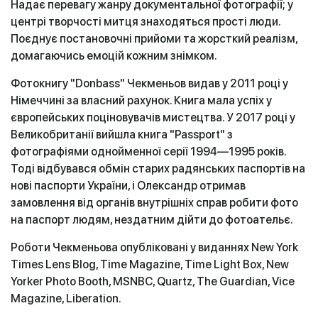
Надає перевагу жанру документальної фотографії; у
центрі творчості митця знаходяться прості люди.
Поєднує постановочні прийоми та жорсткий реалізм,
домагаючись емоцій кожним знімком.
Фотокнигу "Donbass" Чекменьов видав у 2011 році у
Німеччині за власний рахунок. Книга мала успіх у
європейських поціновувачів мистецтва. У 2017 році у
Великобританії вийшла книга "Passport" з
фотографіями однойменної серії 1994—1995 років.
Тоді відбувався обмін старих радянських паспортів на
нові паспорти України, і Олександр отримав
замовлення від органів внутрішніх справ робити фото
на паспорт людям, нездатним дійти до фотоательє.
Роботи Чекменьова опубліковані у виданнях New York
Times Lens Blog, Time Magazine, Time Light Box, New
Yorker Photo Booth, MSNBC, Quartz, The Guardian, Vice
Magazine, Liberation.