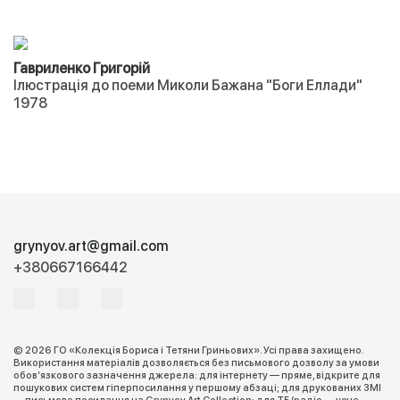
Гавриленко Григорій
Ілюстрація до поеми Миколи Бажана "Боги Еллади"
1978
grynyov.art@gmail.com
+380667166442
© 2026 ГО «Колекція Бориса і Тетяни Гриньових». Усі права захищено.
Використання матеріалів дозволяється без письмового дозволу за умови
обов’язкового зазначення джерела: для інтернету — пряме, відкрите для
пошукових систем гіперпосилання у першому абзаці; для друкованих ЗМІ