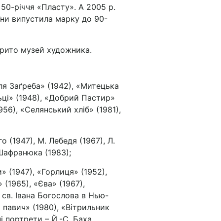
50-річчя «Пласту». А 2005 р.
ни випустила марку до 90-
дкрито музей художника.
ля Заґреба» (1942), «Митецька
ьці» (1948), «Добрий Пастир»
956), «Селянський хліб» (1981),
 (1947), М. Лебедя (1967), Л.
Шафранюка (1983);
» (1947), «Горлиця» (1952),
 (1965), «Єва» (1967),
 св. Івана Богослова в Нью-
 павич» (1980), «Вітрильник
і портрети – Й.-С. Баха,