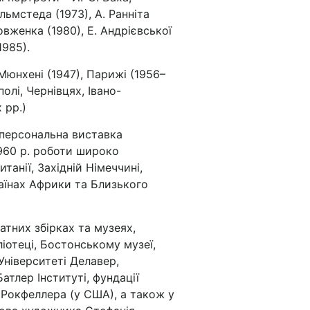
льмстеда (1973), А. Ранніта
 Довженка (1980), Е. Андрієвської
1985).
Мюнхені (1947), Парижі (1956–
полі, Чернівцях, Івано-
 рр.)
 персональна виставка
960 р. роботи широко
танії, Західній Німеччині,
раїнах Африки та Близького
атних збірках та музеях,
ліотеці, Бостонському музеї,
Університеті Делавер,
атлер Інституті, фундації
 Рокфеллера (у США), а також у