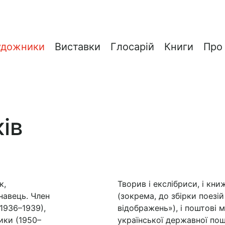
удожники
Виставки
Глосарій
Книги
Про
ів
к,
Творив і екслібриси, і кни
навець. Член
(зокрема, до збірки поезі
1936–1939),
відображень»), і поштові 
ики (1950–
української державної пош