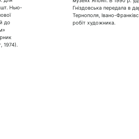
. для
музеях Японії. В 1990 р. 
(шт. Нью-
Гніздовська передала в да
нової
Тернополя, Івано-Франківсь
й до
робіт художника.
м»
ірник
 1974).