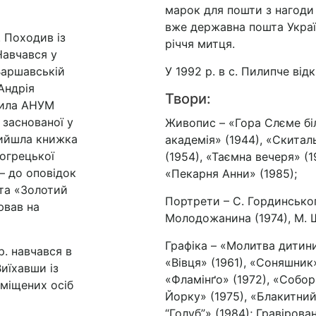
марок для пошти з нагоди 
вже державна пошта Украї
. Походив із
річчя митця.
Навчався у
 Варшавській
У 1992 р. в с. Пилипче ві
Андрія
Твори:
рила АНУМ
 заснованої у
Живопис – «Гора Слєме бі
 вийшла книжка
академія» (1944), «Скитал
огрецької
(1954), «Таємна вечеря» (1
– до оповідок
«Пекарня Анни» (1985);
 та «Золотий
Портрети – С. Гординського
ював на
Молодожанина (1974), М. 
Графіка – «Молитва дитини
р. навчався в
«Вівця» (1961), «Соняшник»
Виїхавши із
«Фламінґо» (1972), «Собор
еміщених осіб
Йорку» (1975), «Блакитний
“Голуб”» (1984); Гравірован