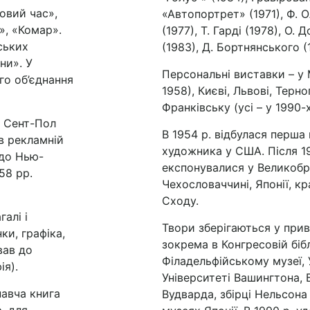
овий час»,
«Автопортрет» (1971), Ф. О
», «Комар».
(1977), Т. Гарді (1978), О.
ських
(1983), Д. Бортнянського (
ни». У
Персональні виставки – у 
о об’єднання
1958), Києві, Львові, Терно
Франківську (усі – у 1990-х
і Сент-Пол
В 1954 р. відбулася перша
в рекламній
художника у США. Після 1
 до Нью-
експонувалися у Великобри
58 рр.
Чехословаччині, Японії, к
Сходу.
алі і
Твори зберігаються у прив
ки, графіка,
зокрема в Конгресовій біб
вав до
Філадельфійському музеї, 
ія).
Університеті Вашингтона, Б
авча книга
Вудварда, збірці Нельсона