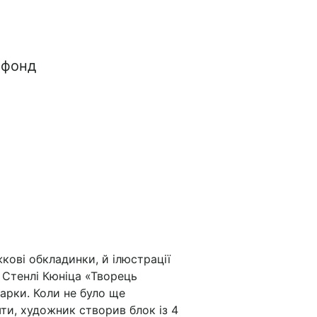
 фонд
жкові обкладинки, й ілюстрації
й Стенлі Кюніца «Творець
марки. Коли не було ще
ти, художник створив блок із 4