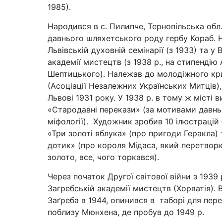
1985).
Народився в с. Пилипче, Тернопільська обл
давнього шляхетського роду гербу Кораб. 
Львівській духовній семінарії (з 1933) та у
академії мистецтв (з 1938 р., на стипендію 
Шептицького). Належав до молодіжного к
(Асоціації Незалежних Українських Митців),
Львові 1931 року. У 1938 р. в тому ж місті
«Стародавні перекази» (за мотивами давнь
міфології). Художник зробив 10 ілюстрацій 
«Три золоті яблука» (про пригоди Геракла)
дотик» (про короля Мідаса, який перетвор
золото, все, чого торкався).
Через початок Другої світової війни з 1939 
Загребській академії мистецтв (Хорватія). 
Заґреба в 1944, опинився в таборі для пер
поблизу Мюнхена, де пробув до 1949 р.