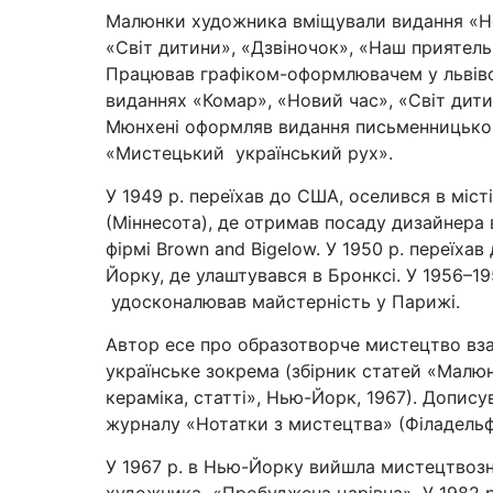
Малюнки художника вміщували видання «Н
«Світ дитини», «Дзвіночок», «Наш приятель
Працював графіком-оформлювачем у львів
виданнях «Комар», «Новий час», «Світ дити
Мюнхені оформляв видання письменницьког
«Мистецький український рух».
У 1949 р. переїхав до США, оселився в міст
(Міннесота), де отримав посаду дизайнера 
фірмі Brown and Bigelow. У 1950 р. переїхав
Йорку, де улаштувався в Бронксі. У 1956–19
удосконалював майстерність у Парижі.
Автор есе про образотворче мистецтво взаг
українське зокрема (збірник статей «Малюн
кераміка, статті», Нью-Йорк, 1967). Допису
журналу «Нотатки з мистецтва» (Філадельф
У 1967 р. в Нью-Йорку вийшла мистецтвозн