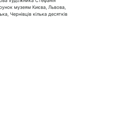
удова художника Стефанія
рунок музеям Києва, Львова,
ка, Чернівців кілька десятків