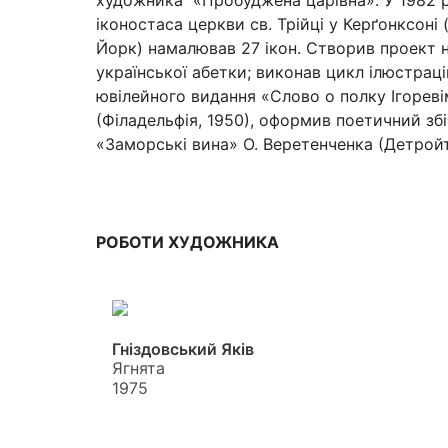
художника «Пробуджена царівна». У 1982 р
іконостаса церкви св. Трійці у Керґонксоні 
Йорк) намалював 27 ікон. Створив проект 
української абетки; виконав цикл ілюстраці
ювілейного видання «Слово о полку Ігореві
(Філадельфія, 1950), оформив поетичний зб
«Заморські вина» О. Веретенченка (Детройт,
РОБОТИ ХУДОЖНИКА
Гніздовський Яків
Ягнята
1975