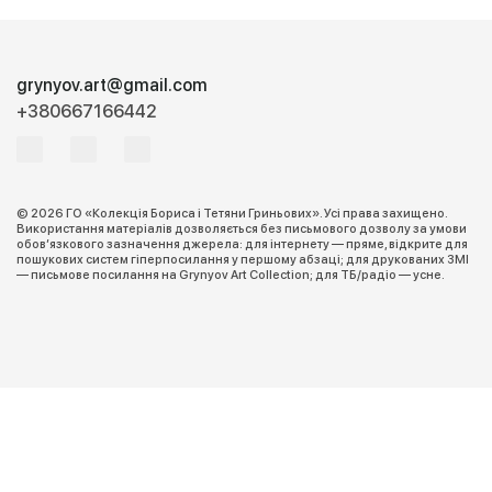
grynyov.art@gmail.com
+380667166442
© 2026 ГО «Колекція Бориса і Тетяни Гриньових». Усі права захищено.
Використання матеріалів дозволяється без письмового дозволу за умови
обов’язкового зазначення джерела: для інтернету — пряме, відкрите для
пошукових систем гіперпосилання у першому абзаці; для друкованих ЗМІ
— письмове посилання на Grynyov Art Collection; для ТБ/радіо — усне.