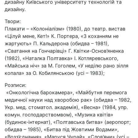
дизайну Київського університету технологій та
дизайну.
Твори:
Плакати – «Колоніалізм» (1980), до театр. вистав
«Цілуй мене, Кет!» К. Портера, «З коханням не
жартують» П. Кальдерона (обидва – 1981),
«Сватання на Гончарівці» Г. Квітки-Основ’яненка
(1982), «Наталка Полтавка» І. Котляревського,
«Майська ніч» за М. Гоголем, «У неділю рано зілля
копала» за О. Кобилянською (усі – 1983);
Розписи:
«Онкологічна барокамера», «Майбутня перемога
медичної науки над хворобою рак» (обидва – 1982,
Укр. мед. стоматол. академія), «Весна» (1984, упр.
комун. господарствомвом), «Музика квітів»
(будинок-інтернат), «Полтавська битва» (аеропорт;
обидва – 1985), «Битва під Жовтими Водами»,
«Возз’єднання», «Маруся Чурай», «Слов’яни» (усі –