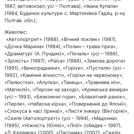
1987, автовокзал; усі – Полтава), «Івана Купала»
(1984, Будинок культури с. Мартинівка Гадяц. р-ну
Полтав. обл.);
Живопис:
«Автопортрет» (1988), «Вічний поклик» (1981),
«Дочка Марина» (1984), «Полин – трава гірка»,
«Драматург (А. Пундик)», «Печаль» (усі – 1986),
«Зрілість» (1987), «Раїса» (1988), «Зимова дорога»
(1991), «Виноградники», «Горіхи», «Пустеля» (усі –
1992), «Каміння вічності», «Горіхи на червоному»,
«Пелюстки», «Алупка», «Танець», «Травнева ніч»,
«Магнолії», «Персик на заході», «Кримська венера»
(усі – 1993), «Безкінечні гори», «Блакитний ранок»,
«Перли», «Небесна кір­ха», «Повернення до Японії»,
«Спокуса в часі (Ірина)», «Листя інжиру (Вікто­рія)»,
«Скеля (Автопортрет)» (усі – 1994), «Мадонна»
(1995), «Ніжність (Юлія)», «Лілії» (обидва – 1997),
«Л. Каденюк» (2000), «Пасічник» (2002), «Скелі»