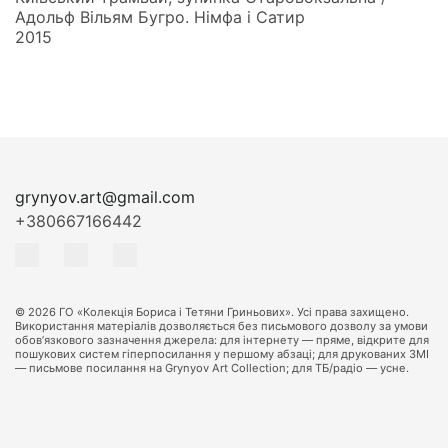
Адольф Вільям Бугро. Німфа і Сатир
2015
grynyov.art@gmail.com
+380667166442
© 2026 ГО «Колекція Бориса і Тетяни Гриньових». Усі права захищено.
Використання матеріалів дозволяється без письмового дозволу за умови
обов’язкового зазначення джерела: для інтернету — пряме, відкрите для
пошукових систем гіперпосилання у першому абзаці; для друкованих ЗМІ
— письмове посилання на Grynyov Art Collection; для ТБ/радіо — усне.