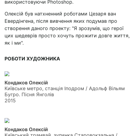
використовуючи Photoshop.
Олексій був натхненний роботами Цезаря ван
Евердінгена, після вивчення яких подумав про
створення даного проекту: "Я зрозумів, що герої
цих шедеврів просто хочуть прожити довге життя,
як і ми".
РОБОТИ ХУДОЖНИКА
Кондаков Олексій
Київське метро, станція Іподром / Адольф Вільям
Бугро. Пісня Янголів
2015
Кондаков Олексій
Київський трамвай, зупинка Старовокзальна /