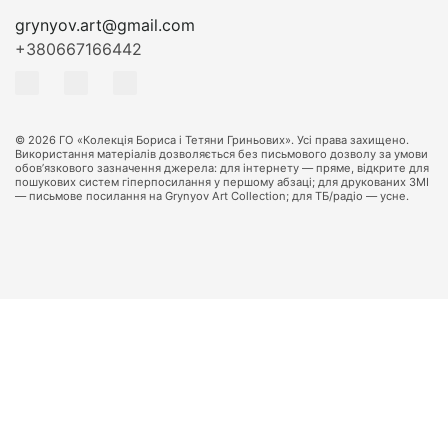
grynyov.art@gmail.com
+380667166442
© 2026 ГО «Колекція Бориса і Тетяни Гриньових». Усі права захищено.
Використання матеріалів дозволяється без письмового дозволу за умови
обов’язкового зазначення джерела: для інтернету — пряме, відкрите для
пошукових систем гіперпосилання у першому абзаці; для друкованих ЗМІ
— письмове посилання на Grynyov Art Collection; для ТБ/радіо — усне.