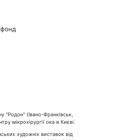
 фонд
ну "Родон" (Івано-Франківськ,
нтру мікрохірургії ока в Києві.
їнських художніх виставок від