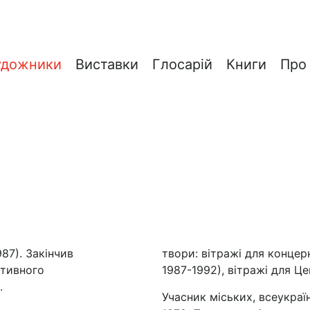
удожники
Виставки
Глосарій
Книги
Про
87). Закінчив
твори: вітражі для концер
ативного
1987-1992), вітражі для Це
.
Учас­ник міських, всеукра