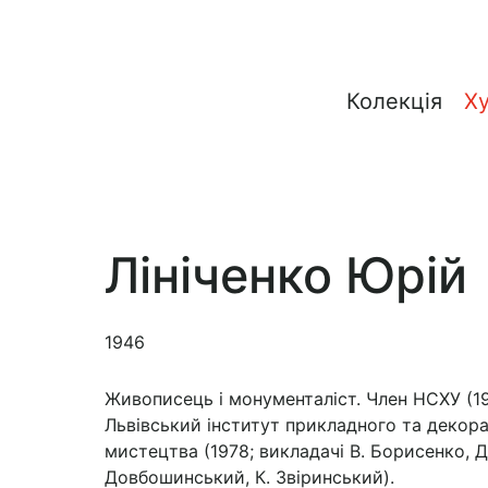
Колекція
Х
Лініченко Юрій
1946
Живописець і монументаліст. Член НСХУ (19
Львівський інститут прикладного та декор
мистецтва (1978; викладачі В. Борисенко, Д
Довбошинський, К. Звіринський).