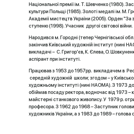
Національної премії ім. Т. Шевченко (1980). З
культури Польщі (1985). Золоті медалі ім. М. Гр
Академії мистецтв України (2005). Орден "За 
ступеню (1998). Учасник другої світової війни.
Народився м. Городні (тепер Чернігівської обл.)
закінчив Київський художній інститут (нині Н
викладачі – С. Григор'єв, К. Єлева, О. Шовкуненк
аспірант при інституті.
Працював з 1953 до 1957рр. викладачем в Ре
середній художній школи; згодом – у Київськ
художньому інституті (нині НАОМА). З 1973 до
обіймав посаду ректора, водночас від 1973 – 
майстерні станкового живопису. У 1979 р. от
професора. З 1962 до 1968 – Заступник голови
художників України, а з 1983 до 1989 – голова 