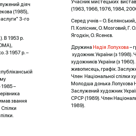
Учасник мистецьких виставок
аслужений діяч
(1963, 1966, 1976, 1984, 2000
екова (1985),
заслуги" 3-го
Серед учнів – О. Бєлянський,
П. Колісник, О. Мозговий, Г. 
Ягодкін, О. Ясенєв.
. В 1953 р.
АОМА),
Дружина
Надія Лопухова
– 
о. З 1957 р. –
художник України (з 1998). 
художників України (з 1960)
живописець, графік. Заслуж
спубліканській
Член Національної спілки ху
ому
Молодша донька Лопухова Н.
 1985 –
Заслужений художник Україн
керівника
СРСР (1989). Член Національ
римав звання
1989).
 Спілки
спілки.