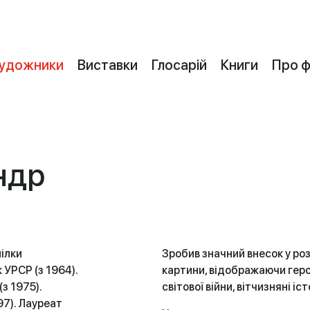
удожники
Виставки
Глосарій
Книги
Про 
ндр
ілки
Зробив значний внесок у ро
 УРСР (з 1964).
картини, відображаючи герої
з 1975).
світової війни, вітчизняні іст
97). Лауреат