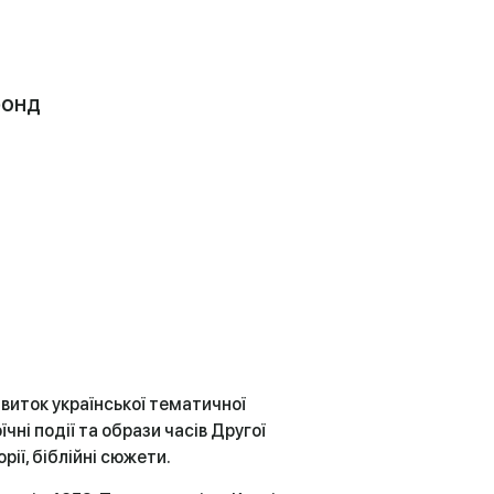
фонд
звиток української тематичної
чні події та образи часів Другої
орії, біблійні сюжети.