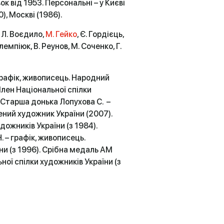
 від 1953. Персональні – у Києві
), Москві (1986).
 Л. Воєдило,
М. Гей­ко
, Є. Гордієць,
Олемпіюк, В. Реунов, М. Соченко, Г.
графік, живописець. Народний
Член Національної спілки
. Старша донька Лопухова С. –
ений художник України (2007).
дожників України (з 1984).
 – графік, живописець.
и (з 1996). Срібна медаль АМ
ної спілки художників України (з