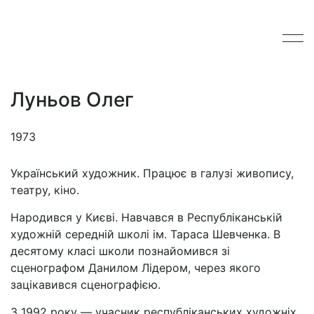
Луньов Олег
1973
Український художник. Працює в галузі живопису,
театру, кіно.
Народився у Києві. Навчався в Республіканській
художній середній школі ім. Тараса Шевченка. В
десятому класі школи познайомився зі
сценографом Данилом Лідером, через якого
зацікавився сценографією.
З 1992 року — учасник республіканських художніх