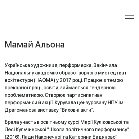
Мамай Альона
Українська художниця, перформерка. Закінчила
Національну академію образотворчого мистецтва і
архітектури (НАОМА) у 2017 році. Працює з темою
прекарної праці, освіти, займається гендерною
проблематикою. Створює партисипативні
перформанси й акції. Курувала цензуровану НПУ ім.
Драгоманова виставку "Виховні акти".
Брала участь в освітньому курсі Марії Куліковської та
Лесі Кульчинської "Школа політичного перформансу"
(2016), Лади Наконечної та Катерини Бадянової