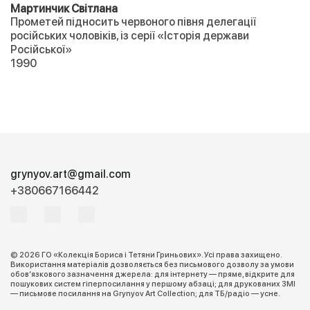
Мартинчик Світлана
Прометей підносить червоного півня делегації
російських чоловіків, із серії «Історія держави
Російської»
1990
grynyov.art@gmail.com
+380667166442
© 2026 ГО «Колекція Бориса і Тетяни Гриньових». Усі права захищено.
Використання матеріалів дозволяється без письмового дозволу за умови
обов’язкового зазначення джерела: для інтернету — пряме, відкрите для
пошукових систем гіперпосилання у першому абзаці; для друкованих ЗМІ
— письмове посилання на Grynyov Art Collection; для ТБ/радіо — усне.