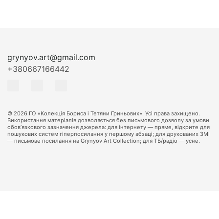
grynyov.art@gmail.com
+380667166442
© 2026 ГО «Колекція Бориса і Тетяни Гриньових». Усі права захищено.
Використання матеріалів дозволяється без письмового дозволу за умови
обов’язкового зазначення джерела: для інтернету — пряме, відкрите для
пошукових систем гіперпосилання у першому абзаці; для друкованих ЗМІ
— письмове посилання на Grynyov Art Collection; для ТБ/радіо — усне.