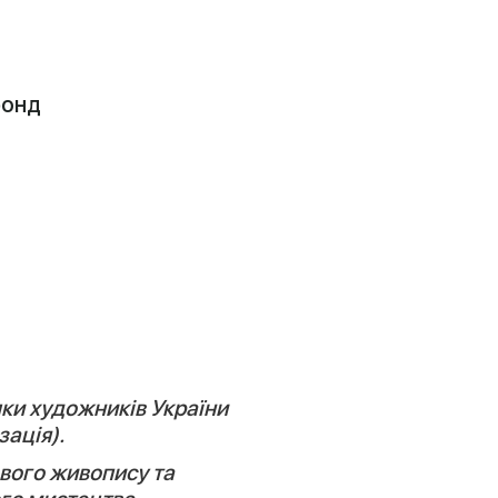
фонд
лки художників України
зація).
ового живопису та