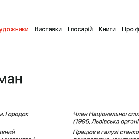
удожники
Виставки
Глосарій
Книги
Про 
ман
м. Городок
Член Національної спі
(1995, Львівська органі
авний
Працює в галузі станк