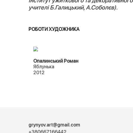
інститут ужиткового та декоративного
учителі Б.Галицький, А.Соболєв).
РОБОТИ ХУДОЖНИКА
Опалинський Роман
Яблунька
2012
grynyov.art@gmail.com
+380667166442