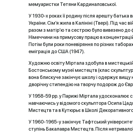
мемуаристки Тетяни Кардиналовської.
У 1930-х роках її родину після арешту батька 
України. Сім’я жила в Калініні (Твері). Під час в
разом з матір’ю та сестрою було вивезено до
Німеччини на примусову працю в концентраці
Потім були роки поневіряння по різних таборах, 
еміграція до США (1947).
Художню освіту Міртала здобула в мистецькій
Бостонському музеї мистецтв (клас скуль­птур
вона блискуче закінчує школу і одержує вищу
дворічну стипендію на творчу подорож до Євр
У 1958-59 pp. у Парижі Міртала удосконалює с
навчаючись у відомого скульптора Осипа Цадк
Мистецтв та в Кутюрьє в Школі Декоративног
У 1960-1965-у закінчує Тафтський університе
ступінь Бакалавра Мистецтв. Після нетрива­ло