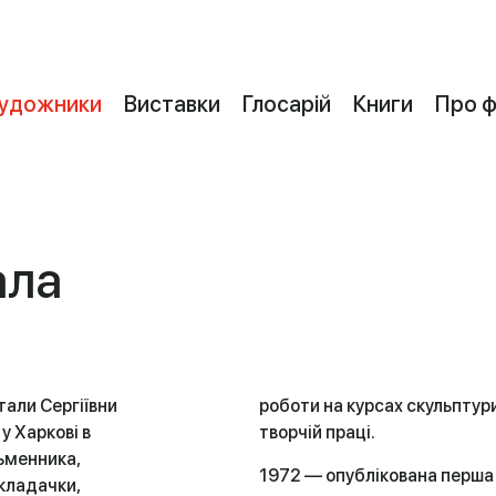
удожники
Виставки
Глосарій
Книги
Про 
ала
али Сергіївни
роботи на курсах скульптур
у Харкові в
творчій праці.
сьменника,
1972 — опублікована перша 
кладачки,