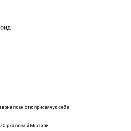
фонд
и вона повністю присвячує себе
збірка поезій Міртали.