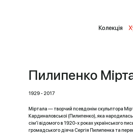
Колекція
Х
Пилипенко Мірт
1929 - 2017
Міртала — творчий псевдонім скульптора Мірт
Кардиналовської (Пилипенко), яка наро­дилась 
сім’ї відомого в 1920-х роках українського пи
громадського діяча Сергія Пилипенка та пере