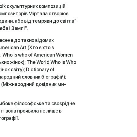
оїх скульптурних композицій і
композиторів Міртала створює
ини, або від темряви до світла"
еба і Землі".
несене до таких відомих
American Art (Хто є хто в
 Who is who of American Women
ких жінок); The World Who is Who
нок світу); Dictionary of
жнародний словник біографій);
rts (Міжнародний довідник ми­
ибоке філософське та своєрідне
ант вона проявила не лише в
тографії.