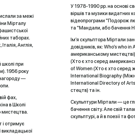
У 1978-1990 рр. на основі св
віршів та музики видатних 
вислали за межі
відеопрограми "Подорож люд
ійни Мірталу
та "Мандали, або бачення Н
 фашистської
йних таборах.
Ім’я скульптора Міртали за
Італія, Англія,
довідників, як: Who’s who in 
американському мистецтві);
(Хто є хто серед американсь
 школі при
of Women (Хто є хто серед жі
и). 1956 року
International Bi­ography (Мі
 нагороду —
International Directory of A
опи.
стецтв) та ін.
вій фах,
Скульптури Міртали — це гл
іна в Школі
бачення світу. Але свій тал
о мистецтва.
скульптурі, а й в поезії та фо
т і отримує
ї викладацької