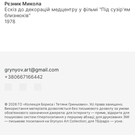
Рєзник Микола
Ескіз до декорацій медцентру у фільмі "Під сузір'ям
близнюків"
1978
grynyov.art@gmail.com
+380667166442
© 2026 ГО «Колекція Бориса і Тетяни Гриньових». Усі права захищено.
Використання матеріалів дозволяється без письмового дозволу за умови
обов’язкового зазначення джерела: для інтернету — пряме, відкрите для
пошукових систем гіперпосилання у першому абзаці; для друкованих ЗМІ
— письмове посилання на Grynyov Art Collection; для ТБ/радіо — усне.