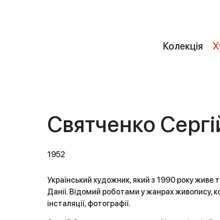
Колекція
Х
Святченко Сергі
1952
Український художник, який з 1990 року живе 
Данії. Відомий роботами у жанрах живопису, ко
інсталяції, фотографії.