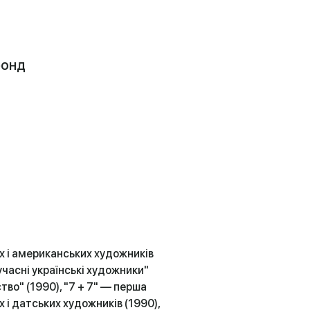
фонд
х і американських художників
сучасні українські художники"
тво" (1990), "7 + 7" — перша
 і датських художників (1990),