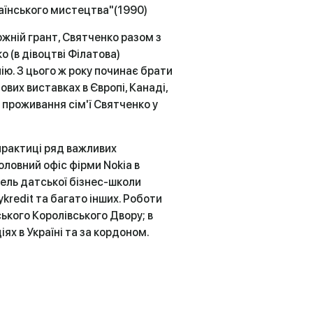
раїнського мистецтва"(1990)
ожній грант, Святченко разом з
(в дівоцтві Філатова)
ію. З цього ж року починає брати
ових виставках в Європі, Канаді,
 проживання сім'ї Святченко у
 практиці ряд важливих
оловний офіс фірми Nokia в
вель датської бізнес-школи
ykredit та багато інших. Роботи
ького Королівського Двору; в
ях в Україні та за кордоном.