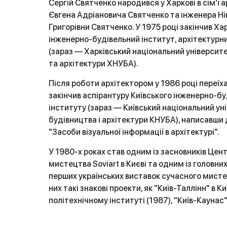
Сергій Святченко народився у Харкові в сім'ї 
Євгена Адріановича Святченко та інженера Ні
Григорівни Святченко. У 1975 році закінчив Ха
інженерно-будівельний інститут, архітектурн
(зараз — Харківський національний університ
та архітектури ХНУБА).
Після роботи архітектором у 1986 році переїха
закінчив аспірантуру Київського інженерно-б
інституту (зараз — Київський національний ун
будівництва і архітектури КНУБА), написавши
"Засоби візуальної інформації в архітектурі".
У 1980-х роках став одним із засновників Цен
мистецтва Soviart в Києві та одним із головних
перших українських виставок сучасного мист
них такі знакові проекти, як "Київ-Таллінн" в К
політехнічному інституті (1987), "Київ-Каунас