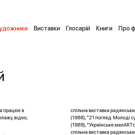
удожники
Виставки
Глосарій
Книги
Про 
й
та працює в
спільна виставка радянськи
лажу, відео,
(1988), "21 погляд. Молоді 
(1989), "Українське малARTс
спільна виставка радянських