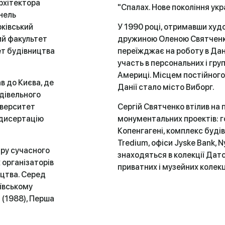
архітектора
"Спалах. Нове покоління ук
нель
рківський
У 1990 році, отримавши худ
ий факультет
дружиною Оленою Святченко 
ет будівництва
переїжджає на роботу в Дан
участь в персональних і груп
Америці. Місцем постійного
в до Києва, де
Данії стало місто Виборг.
удівельного
іверситет
Сергій Святченко втілив на
 дисертацію
монументальних проектів: г
Копенгагені, комплекс буді
Tredium, офіси Jyske Bank, N
тру сучасного
знаходяться в колекції Датс
 організаторів
приватних і музейних колекці
ецтва. Серед
иївському
" (1988), Перша