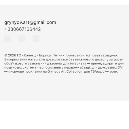
grynyov.art@gmail.com
+380667166442
© 2026 ГО «Колекція Бориса і Тетяни Гриньових». Усі права захищено.
Використання матеріалів дозволяється без письмового дозволу за умови
обов’язкового зазначення джерела: для інтернету — пряме, відкрите для
пошукових систем гіперпосилання у першому абзаці; для друкованих ЗМІ
— письмове посилання на Grynyov Art Collection; для ТБ/радіо — усне.