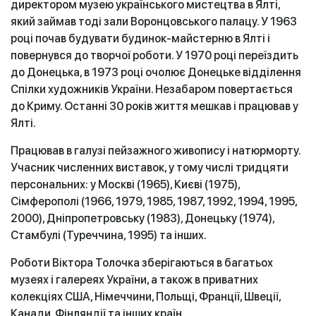
директором музею українського мистецтва в Ялті,
який займав тоді зали Воронцовського палацу. У 1963
році почав будувати будинок-майстерню в Ялті і
повернувся до творчої роботи. У 1970 році переїздить
до Донецька, в 1973 році очолює Донецьке відділення
Спілки художників України. Незабаром повертається
до Криму. Останні 30 років життя мешкав і працював у
Ялті.
Працював в галузі пейзажного живопису і натюрморту.
Учасник численних виставок, у тому числі тридцяти
персональних: у Москві (1965), Києві (1975),
Сімферополі (1966, 1979, 1985, 1987, 1992, 1994, 1995,
2000), Дніпропетровську (1983), Донецьку (1974),
Стамбулі (Туреччина, 1995) та інших.
Роботи Віктора Толочка зберігаються в багатьох
музеях і галереях України, а також в приватних
колекціях США, Німеччини, Польщі, Франції, Швеції,
Канади, Фінляндії та інших країн.