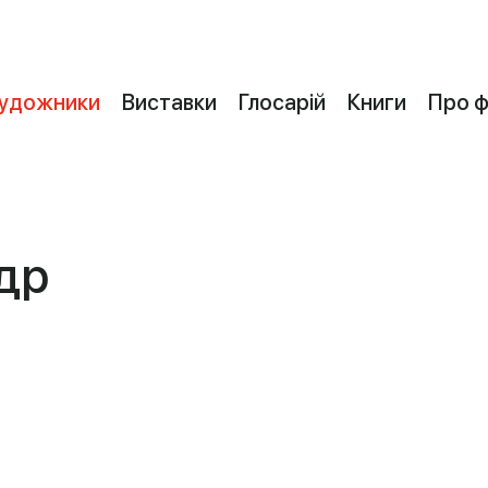
удожники
Виставки
Глосарій
Книги
Про 
др