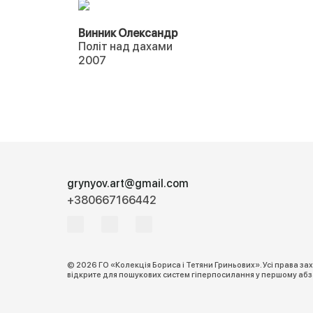
Винник Олександр
Політ над дахами
2007
grynyov.art@gmail.com
+380667166442
© 2026 ГО «Колекція Бориса і Тетяни Гриньових». Усі права з
відкрите для пошукових систем гіперпосилання у першому абза