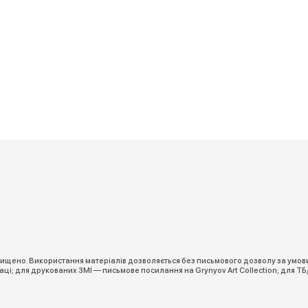
ахищено. Використання матеріалів дозволяється без письмового дозволу за умов
ці; для друкованих ЗМІ — письмове посилання на Grynyov Art Collection; для ТБ