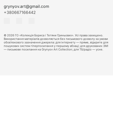
grynyov.art@gmail.com
+380667166442
© 2026 ГО «Колекція Бориса і Тетяни Гриньових». Усі права захищено.
Використання матеріалів дозволяється без письмового дозволу за умови
обов’язкового зазначення джерела: для інтернету — пряме, відкрите для
пошукових систем гіперпосилання у першому абзаці; для друкованих ЗМІ
— письмове посилання на Grynyov Art Collection; для ТБ/радіо — усне.