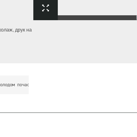
олаж, друк на
олодом почастішали й обстріли. Зима почалася раніше, ніж