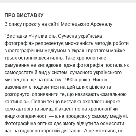
ПРО ВИСТАВКУ
З опису проєкту на сайті Мистецького Арсеналу:
"Виставка «Чутливість. Сучасна українська
фотографія» репрезентує множинність методів роботи
з фотографічним медіумом в Україні протягом майже
трьох останніх десятиліть. Таке хронологічне
рамування не випадкове, адже фотографія постала як
самодостатній вид у системі сучасного українського
мистецтва ще на початку 1990-х років. Нині ж
важливим є подивитися на цей шлях цілісно та
розгорнуто, оприявнити те, що називають «загальною
картиною». Попри те що виставка охоплює широке
коло авторів та явищ, її акцент не на хронології чи
енциклопедичності — а на процесах у самому медіумі.
Фотографічна оптика дає змогу відчути та осмислити
час на відносно короткій дистанції. А це можливо, не