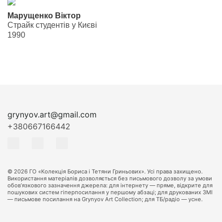
Марущенко Віктор
Страйк студентів у Києві
1990
grynyov.art@gmail.com
+380667166442
© 2026 ГО «Колекція Бориса і Тетяни Гриньових». Усі права захищено.
Використання матеріалів дозволяється без письмового дозволу за умови
обов’язкового зазначення джерела: для інтернету — пряме, відкрите для
пошукових систем гіперпосилання у першому абзаці; для друкованих ЗМІ
— письмове посилання на Grynyov Art Collection; для ТБ/радіо — усне.