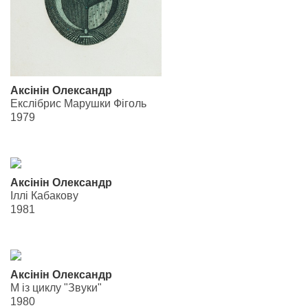
Аксінін Олександр
Екслібриc Марушки Фіголь
1979
Аксінін Олександр
Іллі Кабакову
1981
Аксінін Олександр
М із циклу "Звуки"
1980