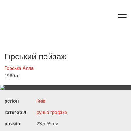
Гірський пейзаж
Горська Алла
1960-ті
регіон
Київ
категорія
ручна графіка
розмір
23 х 55 см