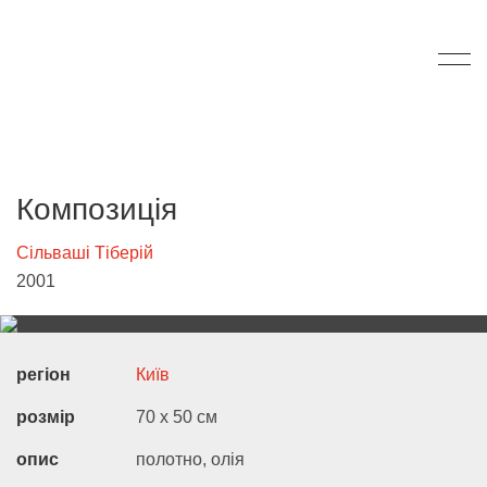
Композиція
Сільваші Тіберій
2001
регіон
Київ
розмір
70 х 50 см
опис
полотно, олія