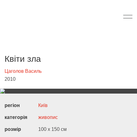
Квіти зла
Цаголов Василь
2010
регіон
Київ
категорія
живопис
розмір
100 х 150 см