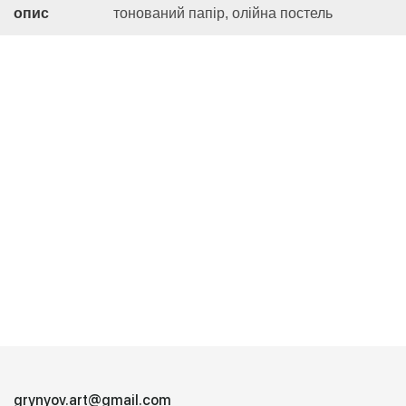
опис
тонований папір, олійна постель
grynyov.art@gmail.com