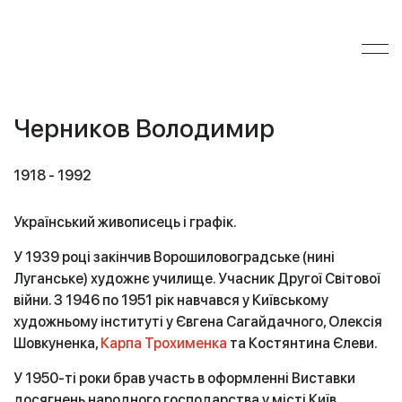
Черников Володимир
1918 - 1992
Український живописець і графік.
У 1939 році закінчив Ворошиловоградське (нині
Луганське) художнє училище. Учасник Другої Світової
війни. З 1946 по 1951 рік навчався у Київському
художньому інституті у Євгена Сагайдачного, Олексія
Шовкуненка,
Карпа Трохименка
та Костянтина Єлеви.
У 1950-ті роки брав участь в оформленні Виставки
досягнень народного господарства у місті Київ.