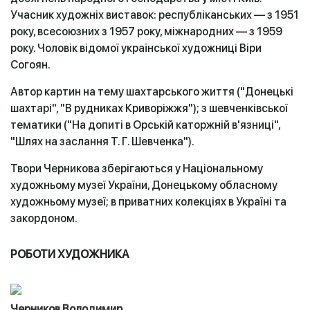
Учасник художніх виставок: республіканських — з 1951
року, всесоюзних з 1957 року, міжнародних — з 1959
року. Чоловік відомої української художниці Віри
Согоян.
Автор картин на тему шахтарського життя ("Донецькі
шахтарі", "В рудниках Криворіжжя"); з шевченківської
тематики ("На допиті в Орській каторжній в'язниці",
"Шлях на заслання Т. Г. Шевченка").
Твори Черникова зберігаються у Національному
художньому музеї України, Донецькому обласному
художньому музеї; в приватних колекціях в Україні та
закордоном.
РОБОТИ ХУДОЖНИКА
Черников Володимир