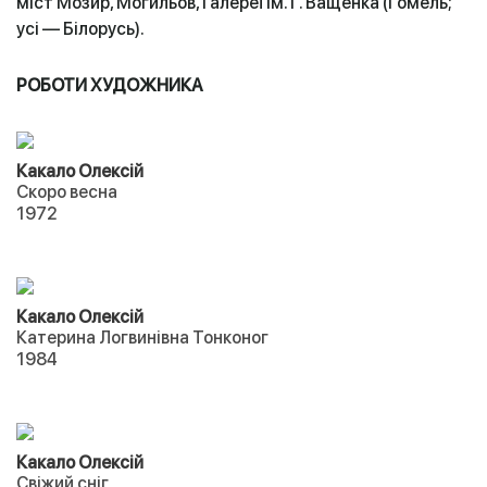
міст Мозир, Могильов, Галереї ім. Г. Ващенка (Гомель;
усі — Білорусь).
РОБОТИ ХУДОЖНИКА
Какало Олексій
Скоро весна
1972
Какало Олексій
Катерина Логвинівна Тонконог
1984
Какало Олексій
Свіжий сніг