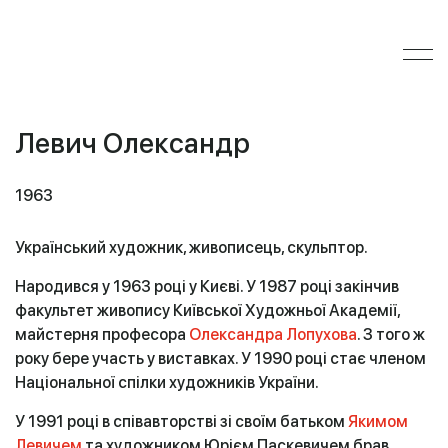
Левич Олександр
1963
Український художник, живописець, скульптор.
Народився у 1963 році у Києві. У 1987 році закінчив
факультет живопису Київської Художньої Академії,
майстерня професора
Олександра Лопухова
. З того ж
року бере участь у виставках. У 1990 році стає членом
Національної спілки художників України.
У 1991 році в співавторстві зі своїм батьком
Якимом
Левичем
та художником Юрієм Паскевичем брав